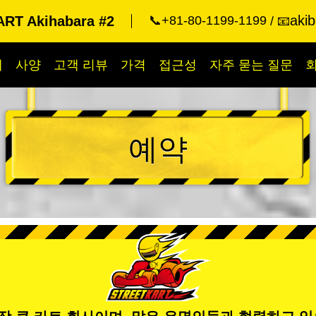
aki
RT Akihabara #2
📞+81-80-1199-1199
📧
개
사양
고객 리뷰
가격
접근성
자주 묻는 질문
예약