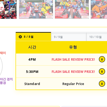
8 / 8월
9 / 9월
10 / 10월
시간
유형
4PM
FLASH SALE REVIEW PRICE!
¥
5:30PM
FLASH SALE REVIEW PRICE!
¥
Standard
Regular Price
¥