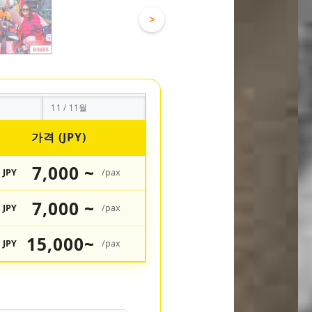
>
11 / 11월
가격 (JPY)
7,000 ~
JPY
/pax
7,000 ~
JPY
/pax
15,000~
JPY
/pax