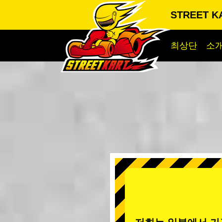
STREET KA
최상단
소