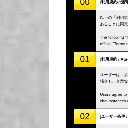
00
[利用規約の遵守 / C
以下の「利用規
あることに同意
The following "
official "Terms
01
[利用規約 / Agr
ユーザーは、店
場合も、合意な
Users agree to 
circumstances w
02
[ユーザー条件 / U