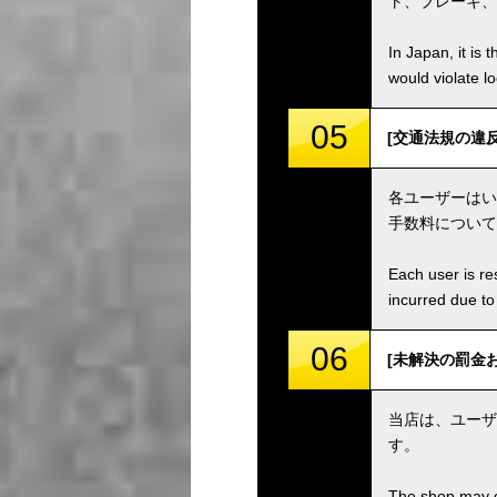
ト、ブレーキ、
In Japan, it is 
would violate loc
05
[交通法規の違反等 / V
各ユーザーはい
手数料について
Each user is res
incurred due to 
06
[未解決の罰金および手
当店は、ユーザ
す。
The shop may ch