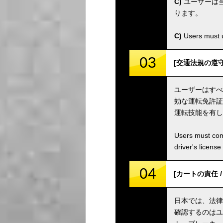
C)
ユーザーは
ります。
C)
Users must u
03
[交通法規の遵守 / C
ユーザーはすべ
効な運転免許証
運転技能を有し
Users must comp
driver's license
04
[カートの責任 / Ka
日本では、法律
確認するのはユ