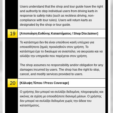
Users understand that the shop and tour guide have the right
and authority to stop individual users from driving karts in
response to safety risks (such as reckless driving, non-
compliance with tour rules). Users will return karts as
designated by the shop or tour guide.
19
[Αποποίηση Ευθύνης Καταστήματος / Shop Disclaimer]
Το κατάστημα δεν θα είναι υπεύθυνο και/ή υπόχρεο για
οποιεσδήποτε ζημιές προκληθούν στον χρήστη. Το
κατάστημα έχει το δικαίωμα να αναστείλει, να ακυρώσει και να
αλλάξει την υπηρεσία που παρέχεται στον χρήστη.
The shop assumes no responsibility and/or obligation for any
damages incurred by users. The shop has the right to stop,
cancel, and modify services provided to users.
20
[Κάλυψη Τύπου / Press Coverage]
Ο χρήστης δεν μπορεί να συλλέξει δεδομένα, πληροφορίες και
εικόνες σε σχέση με οποιαδήποτε διανομή μέσων. Ο χρήστης
δεν μπορεί να συλλέξει δεδομένα χωρίς την άδεια του
καταστήματος.