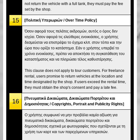
not return the vehicle with a full tank, they must pay the fee
set by the shop.
15
[Πολιτική Υπερωριών / Over Time Policy]
Όσον αφορά τους πελάτες εκδρομών, αυτός ο όρος δεν
ισχύει. Όσον αφορά τις ελεύθερες ενοικιάσεις, ο χρήστης
δεσμεύεται να επιστρέψει το όχημα κλπ. στον τόπο και την
ώρα που ορίζει το κατάστημα. Εάν ο χρήστης υπερβεί το
χρόνο ενοικίασης, πρέπει να αποκτήσει τη συγκατάθεση του
καταστήματος και να πληρώσει τέλος καθυστέρησης.
This clause does not apply to tour customers. For freelance
rental, users promise to return vehicles at the location and
time designated by the shop. If users exceed the rental time,
they must obtain the shop's consent and pay a late fee.
[Πνευματικά Δικαιώματα, Δικαιώματα Πορτρέτου και
16
Δημοσιότητας / Copyrights, Portrait and Publicity Rights]
Ο χρήστης συμφωνεί να μην προβάλει καμία αξίωση για
πνευματικά δικαιώματα, δικαιώματα πορτρέτου και
δημοσιότητας σχετικά με φωτογραφίες που σχετίζονται με τη
χρήση των καρτ και των παρεχόμενων υπηρεσιών.