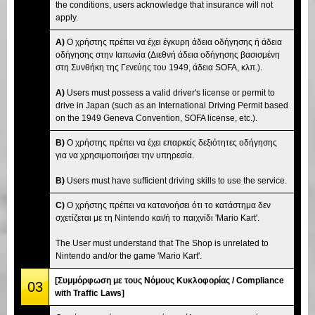
the conditions, users acknowledge that insurance will not
apply.
A)
Ο χρήστης πρέπει να έχει έγκυρη άδεια οδήγησης ή άδεια
οδήγησης στην Ιαπωνία (Διεθνή άδεια οδήγησης βασισμένη
στη Συνθήκη της Γενεύης του 1949, άδεια SOFA, κλπ.).
A)
Users must possess a valid driver's license or permit to
drive in Japan (such as an International Driving Permit based
on the 1949 Geneva Convention, SOFA license, etc.).
B)
Ο χρήστης πρέπει να έχει επαρκείς δεξιότητες οδήγησης
για να χρησιμοποιήσει την υπηρεσία.
B)
Users must have sufficient driving skills to use the service.
C)
Ο χρήστης πρέπει να κατανοήσει ότι το κατάστημα δεν
σχετίζεται με τη Nintendo και/ή το παιχνίδι 'Mario Kart'.
The User must understand that The Shop is unrelated to
Nintendo and/or the game 'Mario Kart'.
[Συμμόρφωση με τους Νόμους Κυκλοφορίας / Compliance
03
with Traffic Laws]