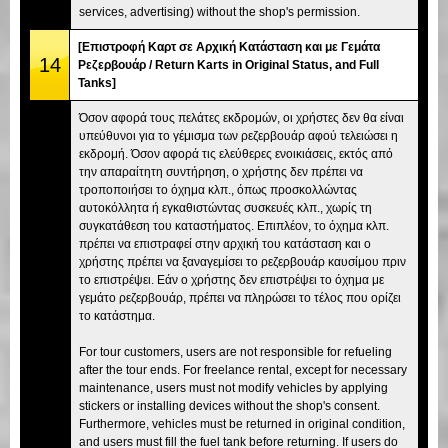
services, advertising) without the shop's permission.
[Επιστροφή Καρτ σε Αρχική Κατάσταση και με Γεμάτα
14
Ρεζερβουάρ / Return Karts in Original Status, and Full
Tanks]
Όσον αφορά τους πελάτες εκδρομών, οι χρήστες δεν θα είναι
υπεύθυνοι για το γέμισμα των ρεζερβουάρ αφού τελειώσει η
εκδρομή. Όσον αφορά τις ελεύθερες ενοικιάσεις, εκτός από
την απαραίτητη συντήρηση, ο χρήστης δεν πρέπει να
τροποποιήσει το όχημα κλπ., όπως προσκολλώντας
αυτοκόλλητα ή εγκαθιστώντας συσκευές κλπ., χωρίς τη
συγκατάθεση του καταστήματος. Επιπλέον, το όχημα κλπ.
πρέπει να επιστραφεί στην αρχική του κατάσταση και ο
χρήστης πρέπει να ξαναγεμίσει το ρεζερβουάρ καυσίμου πριν
το επιστρέψει. Εάν ο χρήστης δεν επιστρέψει το όχημα με
γεμάτο ρεζερβουάρ, πρέπει να πληρώσει το τέλος που ορίζει
το κατάστημα.
For tour customers, users are not responsible for refueling
after the tour ends. For freelance rental, except for necessary
maintenance, users must not modify vehicles by applying
stickers or installing devices without the shop's consent.
Furthermore, vehicles must be returned in original condition,
and users must fill the fuel tank before returning. If users do