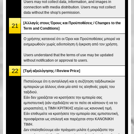
Users may not collect data, information, and images in
connection with media distribution. Users may not collect
data without the shop's permission.
[Αλλαγές στους Όρους και Προϋποθέσεις / Changes to the
21
Term and Conditions]
Ο χρήστης κατανοεί ότι οι Όροι και Προϋποθέσεις μπορεί να
ενημερωθούν χωρίς ειδοποίηση ή έγκριση από τον χρήστη.
Users understand that the terms of use may be updated
without notification or approval to users.
22
[Τιμή αξιολόγησης / Review Price]
Πιστεύουμε ότι η ανταλλαγή και η συζήτηση ταξιδιωτικών
εμπειριών με άλλους είναι μία από τις αληθινές χαρές του
ταξιδιού.
Εάν δεν χρειάζεται να κρατήσετε την εμπειρία σας
εμπιστευτική (εάν σχεδιάζετε να το πείτε σε κάποιον ή να το
μοιραστείτε), η ΤΙΜΗ ΚΡΙΤΙΚΗΣ ισχύει ως κανονική τιμή.
Εάν επιθυμείτε να κρατήσετε την εμπειρία σας εμπιστευτική,
προσφέρεται ως επιλογή και παρέχεται στην ΚΑΝΟΝΙΚΗ
ΤΙΜΗ.
Δεν επαληθεύουμε εάν πράγματι μιλάτε ή μοιράζεστε την