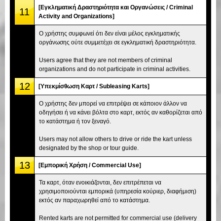
[Εγκληματική Δραστηριότητα και Οργανώσεις / Criminal
11
Activity and Organizations]
Ο χρήστης συμφωνεί ότι δεν είναι μέλος εγκληματικής
οργάνωσης ούτε συμμετέχει σε εγκληματική δραστηριότητα.
Users agree that they are not members of criminal
organizations and do not participate in criminal activities.
12
[Υπεκμίσθωση Καρτ / Subleasing Karts]
Ο χρήστης δεν μπορεί να επιτρέψει σε κάποιον άλλον να
οδηγήσει ή να κάνει βόλτα στο καρτ, εκτός αν καθορίζεται από
το κατάστημα ή τον ξεναγό.
Users may not allow others to drive or ride the kart unless
designated by the shop or tour guide.
13
[Εμπορική Χρήση / Commercial Use]
Τα καρτ, όταν ενοικιάζονται, δεν επιτρέπεται να
χρησιμοποιούνται εμπορικά (υπηρεσία κούριερ, διαφήμιση)
εκτός αν παραχωρηθεί από το κατάστημα.
Rented karts are not permitted for commercial use (delivery