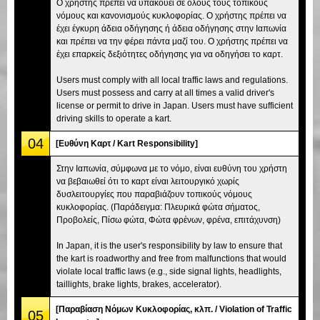
Ο χρήστης πρέπει να υπακούει σε όλους τους τοπικούς
νόμους και κανονισμούς κυκλοφορίας. Ο χρήστης πρέπει να
έχει έγκυρη άδεια οδήγησης ή άδεια οδήγησης στην Ιαπωνία
και πρέπει να την φέρει πάντα μαζί του. Ο χρήστης πρέπει να
έχει επαρκείς δεξιότητες οδήγησης για να οδηγήσει το καρτ.
Users must comply with all local traffic laws and regulations.
Users must possess and carry at all times a valid driver's
license or permit to drive in Japan. Users must have sufficient
driving skills to operate a kart.
04
[Ευθύνη Καρτ / Kart Responsibility]
Στην Ιαπωνία, σύμφωνα με το νόμο, είναι ευθύνη του χρήστη
να βεβαιωθεί ότι το καρτ είναι λειτουργικό χωρίς
δυσλειτουργίες που παραβιάζουν τοπικούς νόμους
κυκλοφορίας. (Παράδειγμα: Πλευρικά φώτα σήματος,
Προβολείς, Πίσω φώτα, Φώτα φρένων, φρένα, επιτάχυνση)
In Japan, it is the user's responsibility by law to ensure that
the kart is roadworthy and free from malfunctions that would
violate local traffic laws (e.g., side signal lights, headlights,
taillights, brake lights, brakes, accelerator).
[Παραβίαση Νόμων Κυκλοφορίας, κλπ. / Violation of Traffic
05