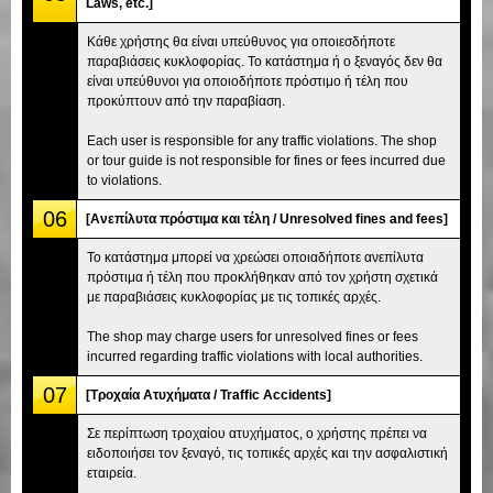
Laws, etc.]
Κάθε χρήστης θα είναι υπεύθυνος για οποιεσδήποτε
παραβιάσεις κυκλοφορίας. Το κατάστημα ή ο ξεναγός δεν θα
είναι υπεύθυνοι για οποιοδήποτε πρόστιμο ή τέλη που
προκύπτουν από την παραβίαση.
Each user is responsible for any traffic violations. The shop
or tour guide is not responsible for fines or fees incurred due
to violations.
06
[Ανεπίλυτα πρόστιμα και τέλη / Unresolved fines and fees]
Το κατάστημα μπορεί να χρεώσει οποιαδήποτε ανεπίλυτα
πρόστιμα ή τέλη που προκλήθηκαν από τον χρήστη σχετικά
με παραβιάσεις κυκλοφορίας με τις τοπικές αρχές.
The shop may charge users for unresolved fines or fees
incurred regarding traffic violations with local authorities.
07
[Τροχαία Ατυχήματα / Traffic Accidents]
Σε περίπτωση τροχαίου ατυχήματος, ο χρήστης πρέπει να
ειδοποιήσει τον ξεναγό, τις τοπικές αρχές και την ασφαλιστική
εταιρεία.