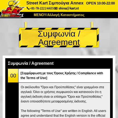
Street Kart Σιμπούγια Annex
OPEN 10:00-22:00
📞+81-70-2222-6655
📧
shina@kart.st
ΜΕΝΟΥ/Αλλαγή Καταστήματος
ΚΥΡΙΩΣ
Συμφωνία /
Σχετικά
Προδιαγραφές
Τιμές
Agreement
Πρόσβαση
Αναφορές
Συχνές Ερωτήσεις
Εταιρεία
Κράτηση
Αλλαγή Καταστήματος
Συμφωνία / Agreement
Τόκιο Σινάγαουα #1
Τόκιο Ακίχαμπαρα #1
[Συμμόρφωση με τους Όρους Χρήσης / Compliance with
00
the Terms of Use]
Τόκιο Ακίχαμπαρα #2
Τόκιο Σιμπούγια
Οι ακόλουθοι "Όροι και Προϋποθέσεις" είναι γραμμένοι στα
Τόκιο Σιμπούγια Annex
Τόκιο Κόλπος
αγγλικά. Όλοι οι χρήστες συμφωνούν και κατανοούν ότι η
αγγλική έκδοση είναι οι επίσημοι "Όροι και Προϋποθέσεις"
Τόκιο Ασακούσα
Οσάκα
έναντι οποιασδήποτε μεταφρασμένης έκδοσης.
Οκινάουα
The following "Terms of Use" are written in English. All users
agree and understand that the English version is the official