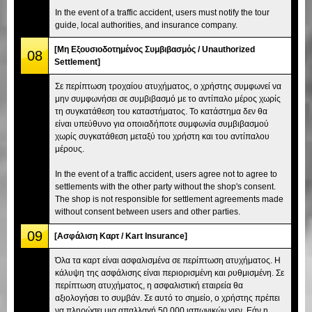
In the event of a traffic accident, users must notify the tour
guide, local authorities, and insurance company.
[Μη Εξουσιοδοτημένος Συμβιβασμός / Unauthorized
08
Settlement]
Σε περίπτωση τροχαίου ατυχήματος, ο χρήστης συμφωνεί να
μην συμφωνήσει σε συμβιβασμό με το αντίπαλο μέρος χωρίς
τη συγκατάθεση του καταστήματος. Το κατάστημα δεν θα
είναι υπεύθυνο για οποιαδήποτε συμφωνία συμβιβασμού
χωρίς συγκατάθεση μεταξύ του χρήστη και του αντίπαλου
μέρους.
In the event of a traffic accident, users agree not to agree to
settlements with the other party without the shop's consent.
The shop is not responsible for settlement agreements made
without consent between users and other parties.
09
[Ασφάλιση Καρτ / Kart Insurance]
Όλα τα καρτ είναι ασφαλισμένα σε περίπτωση ατυχήματος. Η
κάλυψη της ασφάλισης είναι περιορισμένη και ρυθμισμένη. Σε
περίπτωση ατυχήματος, η ασφαλιστική εταιρεία θα
αξιολογήσει το συμβάν. Σε αυτό το σημείο, ο χρήστης πρέπει
να πληρώσει μια απαλλαγή 50.000 ιαπωνικών γιεν. Εάν η