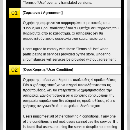
"Terms of Use" over any translated versions.
01
[Συμφωνία / Agreement]
Ο χρήστης συμφωνεί να συμμορφώνεται με αυτούς τους
"Όρους και Προϋποθέσεις" όταν συμμετέχει σε υπηρεσίες που
παρέχονται από το κατάστημα. Οι υπηρεσίες δεν θα
παρασχεθούν χωρίς συμφωνία υπό καμία περίσταση.
Users agree to comply with these "Terms of Use" when
participating in services provided by the store. Under no
circumstances will services be provided without agreement.
02
[Όροι Χρήστη / User Condition]
Ο χρήστης πρέπει να πληροί τις ακόλουθες 4 προϋποθέσεις.
Εάν ο χρήστης αποτύχει να πληροί οποιαδήποτε από τις
προϋποθέσεις, δεν θα επιτρέπεται να χρησιμοποιήσει την
υπηρεσία. Εάν διαπιστωθεί ότι ο χρήστης χρησιμοποιεί την
υπηρεσία παρόλο που δεν πληροί τις προϋποθέσεις, τότε ο
χρήστης αναγνωρίζει ότι η ασφάλιση δεν θα ισχύει.
Users must meet all of the following 4 conditions. If any one
of the conditions is not met, users cannot use the service. If it
is found that users are using the service despite not meeting