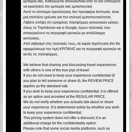
εμπειρία σας. Καθορίζεται αποκλειστικά από το εάν επιθυμείτε
να κρατήσετε την εμπειρία σας εμπιστευτική.
Αυτό το σύστημα τιμολόγησης δεν προσφέρει έκπτωση· είναι
μια επιπλέον χρέωση για την επιλογή εμπιστευτικότητας.
Λάβετε υπόψη ότι ορισμένες πλατφόρμες κοινωνικών μέσων,
όπως το TripAdvisor και η Google, έχουν πολιτικές που
απαγορεύουν τη συγγραφή κριτικών με αντάλλαγμα
εκπτώσεις.
Από σεβασμό στις πολιτικές τους, σε καμία περίπτωση δεν θα
εφαρμόσουμε την τιμή ΚΡΙΤΙΚΗΣ για τη συγγραφή κριτικών σε
αυτές τις πλατφόρμες.
We believe that sharing and discussing travel experiences
with others is one of the true joys of travel.
If you do not need to keep your experience confidential (if
you plan to tell someone or share it), the REVIEW PRICE
applies as the standard rate.
If you wish to keep your experience confidential, it is offered
as an option and provided at the REGULAR PRICE.
We do not verify whether you actually talk about or share
your experience. It is determined solely by whether you wish
to keep your experience confidential.
This pricing system does not offer a discount; it is an
additional charge for the confidentiality option.
Please note that some social media platforms, such as