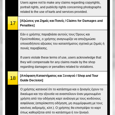
Users agree not to make any claims regarding copyrights,
portrait rights, and publicity rights concerning photographs
related to the use of karts and services provided.
[Αξιώσεις για Ζημιές και Ποινές / Claims for Damages and
17
Penalties]
Εάν ο χρήστης παραβιάσει αυτούς τους Όρους και
Προϋποθέσεις, ο χρήστης αναγνωρίζει να αποζημιώσει
οποιεσδήποτε αξιώσεις του καταστήματος σχετικά με ζημιές ή
ποινές παραβίασης.
If users violate these terms of use, users acknowledge that
they will compensate for any claims made by the shop
regarding damages or penalties related to violations.
[Απόφαση Καταστήματος και Ξεναγού / Shop and Tour
18
Guide Decision]
Ο χρήστης κατανοεί ότι το κατάστημα και ο ξεναγός έχουν το
δικαίωμα και την εξουσία να αναστείλουν έναν μεμονωμένο
χρήστη από την οδήγηση καρτ ανάλογα με τους κινδύνους
ασφάλειας (απερίσκεπτη οδήγηση, μη συμμόρφωση με τους
κανόνες εκδρομής, κλπ.). Ο χρήστης θα επιστρέψει το καρτ
όπως καθορίζεται από το κατάστημα ή τον ξεναγό.