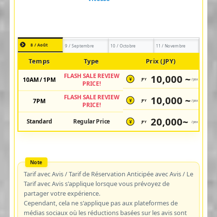
8 / Août
9 / Septembre
10 / Octobre
11 / Novembre
Temps
Type
Prix (JPY)
FLASH SALE REVIEW
10,000 ~
10AM / 1PM
JPY
/pax
¥
PRICE!
FLASH SALE REVIEW
10,000 ~
7PM
JPY
/pax
¥
PRICE!
20,000~
Standard
Regular Price
JPY
/pax
¥
Tarif avec Avis / Tarif de Réservation Anticipée avec Avis / Le
Tarif avec Avis s'applique lorsque vous prévoyez de
partager votre expérience.
Cependant, cela ne s'applique pas aux plateformes de
médias sociaux où les réductions basées sur les avis sont