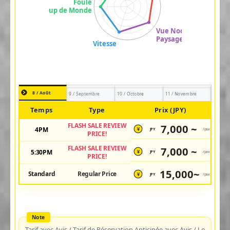
8 / Août
9 / Septembre
10 / Octobre
11 / Novembre
Temps
Type
Prix (JPY)
FLASH SALE REVIEW
7,000 ~
4PM
JPY
/pax
¥
PRICE!
FLASH SALE REVIEW
7,000 ~
5:30PM
JPY
/pax
¥
PRICE!
15,000~
Standard
Regular Price
JPY
/pax
¥
Tarif avec Avis / Tarif de Réservation Anticipée avec Avis / Le