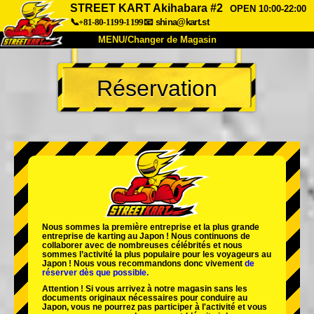
STREET KART Akihabara #2
OPEN 10:00-22:00
📞+81-80-1199-1199
📧
shina@kart.st
MENU/Changer de Magasin
ACCUEIL
Réservation
À Propos
Caractéristiques
Tarifs
Accès
Avis
FAQ
Entreprise
Réservation
Changer de Magasin
Tokyo Shinagawa
Tokyo Akihabara#1
Tokyo Akihabara#2
Tokyo Shibuya
Nous sommes la
première entreprise
et
la plus grande
Tokyo Shibuya Annexe
Baie de Tokyo
entreprise de karting
au Japon ! Nous continuons de
collaborer avec
de nombreuses célébrités
et nous
sommes l’
activité la plus populaire
pour les voyageurs au
Tokyo Asakusa
Osaka
Japon ! Nous vous recommandons donc vivement
de
réserver dès que possible.
Okinawa
Attention ! Si vous arrivez à notre magasin sans les
documents originaux nécessaires pour conduire au
Japon, vous ne pourrez pas participer à l'activité et vous