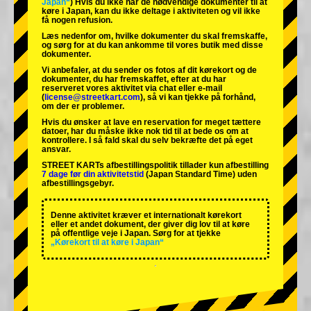
Japan“
) Hvis du ikke har de nødvendige dokumenter til at
køre i Japan, kan du ikke deltage i aktiviteten og vil ikke
få nogen refusion.
Læs nedenfor om, hvilke dokumenter du skal fremskaffe,
og sørg for at du kan ankomme til vores butik med disse
dokumenter.
Vi anbefaler, at du sender os fotos af dit kørekort og de
dokumenter, du har fremskaffet, efter at du har
reserveret vores aktivitet via chat eller e-mail
(
license@streetkart.com
), så vi kan tjekke på forhånd,
om der er problemer.
Hvis du ønsker at lave en reservation for meget tættere
datoer, har du måske ikke nok tid til at bede os om at
kontrollere. I så fald skal du selv bekræfte det på eget
ansvar.
STREET KARTs afbestillingspolitik tillader kun afbestilling
7 dage før din aktivitetstid
(Japan Standard Time) uden
afbestillingsgebyr.
Denne aktivitet kræver et internationalt kørekort
eller et andet dokument, der giver dig lov til at køre
på offentlige veje i Japan. Sørg for at tjekke
„Kørekort til at køre i Japan“