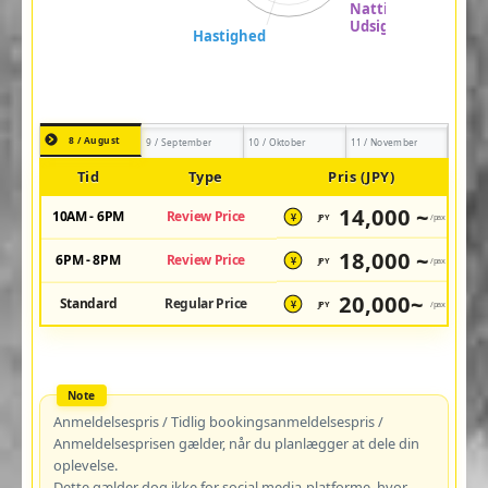
8 / August
9 / September
10 / Oktober
11 / November
Tid
Type
Pris (JPY)
14,000 ~
10AM - 6PM
Review Price
JPY
/pax
¥
18,000 ~
6PM - 8PM
Review Price
JPY
/pax
¥
20,000~
Standard
Regular Price
JPY
/pax
¥
Anmeldelsespris / Tidlig bookingsanmeldelsespris /
Anmeldelsesprisen gælder, når du planlægger at dele din
oplevelse.
Dette gælder dog ikke for social media-platforme, hvor