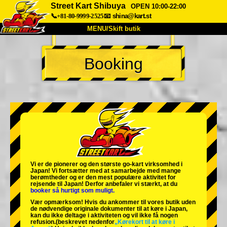
Street Kart Shibuya
OPEN 10:00-22:00
📞+81-80-9999-2525
📧
shina@kart.st
MENU/Skift butik
TOP
Booking
Om
Specifikationer
Pris
Adgang
Stemme
FAQ
Virksomhed
Booking
Skift butik
Tokyo Shinagawa
Tokyo Akihabara#1
Tokyo Akihabara#2
Tokyo Shibuya
Vi er de
pionerer
og
den største go-kart virksomhed
i
Tokyo Shibuya Annex
Tokyo Bay
Japan! Vi fortsætter med at samarbejde med
mange
berømtheder
og er den
mest populære aktivitet
for
rejsende til Japan! Derfor anbefaler vi stærkt, at du
Tokyo Asakusa
Osaka
booker så hurtigt som muligt.
Vær opmærksom! Hvis du ankommer til vores butik uden
Okinawa
de nødvendige originale dokumenter til at køre i Japan,
kan du ikke deltage i aktiviteten og vil ikke få nogen
refusion.
(beskrevet nedenfor
„Kørekort til at køre i