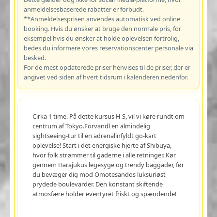
anmeldelsesbaserede rabatter er forbudt.
**Anmeldelsesprisen anvendes automatisk ved online
booking. Hvis du ønsker at bruge den normale pris, for
eksempel hvis du ønsker at holde oplevelsen fortrolig,
bedes du informere vores reservationscenter personale via
besked.
For de mest opdaterede priser henvises til de priser, der er
angivet ved siden af hvert tidsrum i kalenderen nedenfor.
Cirka 1 time. På dette kursus H-S, vil vi køre rundt om
centrum af Tokyo.Forvandl en almindelig
sightseeing-tur til en adrenalinfyldt go-kart
oplevelse! Start i det energiske hjerte af Shibuya,
hvor folk strømmer til gaderne i alle retninger. Kør
gennem Harajukus legesyge og trendy baggader, før
du bevæger dig mod Omotesandos luksuriøst
prydede boulevarder. Den konstant skiftende
atmosfære holder eventyret friskt og spændende!