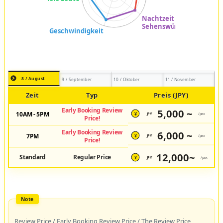
8 / August
9 / September
10 / Oktober
11 / November
Zeit
Typ
Preis (JPY)
Early Booking Review
5,000 ~
10AM - 5PM
JPY
/pax
¥
Price!
Early Booking Review
6,000 ~
7PM
JPY
/pax
¥
Price!
12,000~
Standard
Regular Price
JPY
/pax
¥
Review Price / Early Booking Review Price / The Review Price