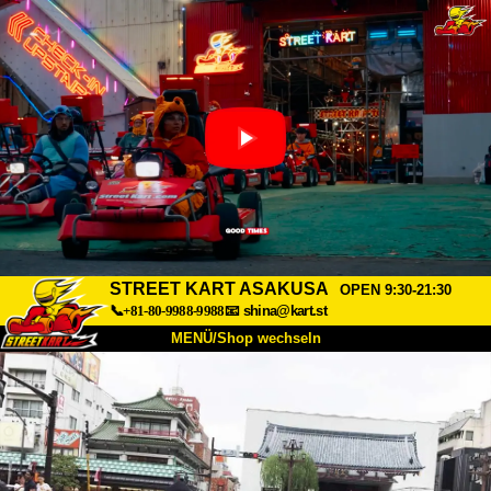
STREET KART ASAKUSA
OPEN 9:30-21:30
📞+81-80-9988-9988
📧
shina@kart.st
MENÜ/Shop wechseln
START
Über uns
Spezifikationen
Preise
Anfahrt
Bewertungen
FAQ