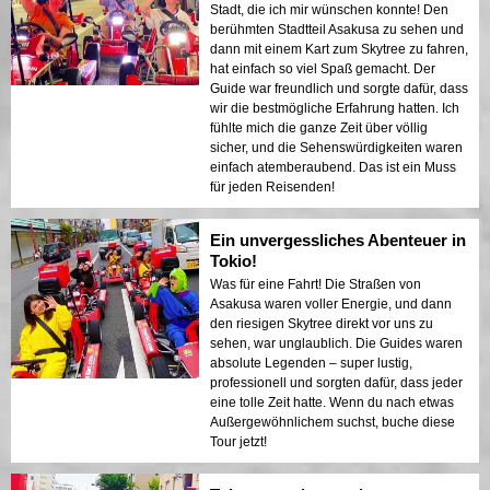
Stadt, die ich mir wünschen konnte! Den
berühmten Stadtteil Asakusa zu sehen und
dann mit einem Kart zum Skytree zu fahren,
hat einfach so viel Spaß gemacht. Der
Guide war freundlich und sorgte dafür, dass
wir die bestmögliche Erfahrung hatten. Ich
fühlte mich die ganze Zeit über völlig
sicher, und die Sehenswürdigkeiten waren
einfach atemberaubend. Das ist ein Muss
für jeden Reisenden!
Ein unvergessliches Abenteuer in
Tokio!
Was für eine Fahrt! Die Straßen von
Asakusa waren voller Energie, und dann
den riesigen Skytree direkt vor uns zu
sehen, war unglaublich. Die Guides waren
absolute Legenden – super lustig,
professionell und sorgten dafür, dass jeder
eine tolle Zeit hatte. Wenn du nach etwas
Außergewöhnlichem suchst, buche diese
Tour jetzt!