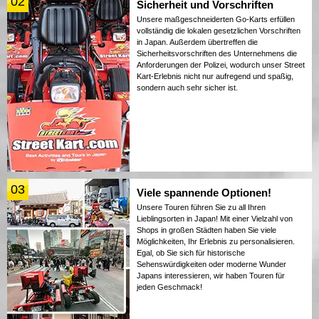
02
Sicherheit und Vorschriften
Unsere maßgeschneiderten Go-Karts erfüllen
vollständig die lokalen gesetzlichen Vorschriften
in Japan. Außerdem übertreffen die
Sicherheitsvorschriften des Unternehmens die
Anforderungen der Polizei, wodurch unser Street
Kart-Erlebnis nicht nur aufregend und spaßig,
sondern auch sehr sicher ist.
03
Viele spannende Optionen!
Unsere Touren führen Sie zu all Ihren
Lieblingsorten in Japan! Mit einer Vielzahl von
Shops in großen Städten haben Sie viele
Möglichkeiten, Ihr Erlebnis zu personalisieren.
Egal, ob Sie sich für historische
Sehenswürdigkeiten oder moderne Wunder
Japans interessieren, wir haben Touren für
jeden Geschmack!