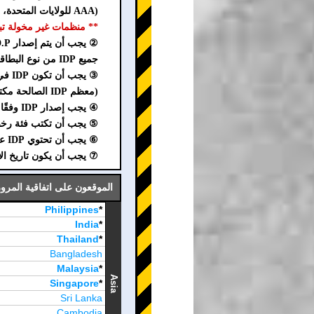
(AAA للولايات المتحدة، CAA لكندا، AAA لأستراليا، AA للمملكة المتحدة)
** منظمات غير مخولة تبيع IDP مزيفة احتيالية على الإنترنت. احذر من الاح
② يجب أن يتم إصدار I.D.P. من قبل منظمة معتمدة معترف بها من قبل الدولة أو السلطة.
جميع IDP من نوع البطاقة، IDP الرقمية، IDP الورقة الواحدة والنسخ المصورة، غير صالحة في اليابان.
③ يجب أن تكون IDP في شكل كتيب ورقي.
(معظم IDP الصالحة مكتوب عليها "1949" على الغلاف.
④ يجب إصدار IDP وفقًا لاتفاقية المرور على الطرق (جنيف، 1949).
⑤ يجب أن تكتب فئة رخصة IDP كـ A أو B أو C أو 
⑥ يجب أن تحتوي IDP على ختم أو علامة في القسم B من فئة الرخصة.
⑦ يجب أن يكون تاريخ الاستخدام ضمن س
الموقعون على اتفاقية المرور على الطرق (جني
Philippines
*
India
*
Thailand
*
Bangladesh
Malaysia
*
Asia
Singapore
*
Sri Lanka
Cambodia