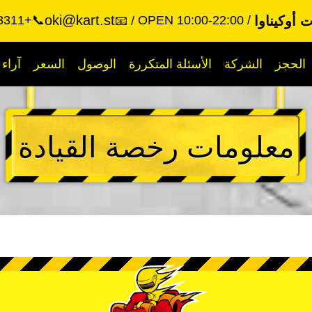
oki@kart.st
 أوكيناوا
OPEN 10:00-22:00
📞+81-90-3322-3311
📧
الحجز
الشركة
الأسئلة المتكررة
الوصول
السعر
آراء
معلومات رخصة القيادة