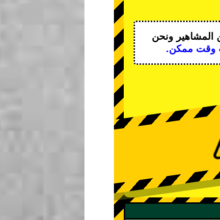
 المشاهير
ونحن
 وقت ممكن.