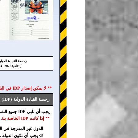
رخصة القيادة الدولية (P
(اتفاقية 1949 فقط)
** لا يمكن إصدار IDP في اليابان. يجب الحصول على IDP في بلدك الأصلي قبل القدوم إلى اليابان **
رخصة القيادة الدولية (IDP) الصالحة في اليابان
يجب أن تلبي IDP جميع الشروط التالية (①~⑦).
** إذا كانت IDP الخاصة بك لا تلبي شرطًا واحدًا أو أكثر، يرجى الاتصال بنا على الفور. **
الدول غير المدرجة في ال
① يجب أن تكون الدولة موقعة على اتفا