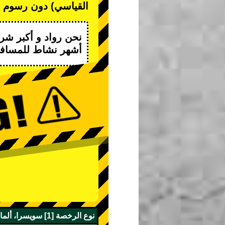
القياسي) دون رسوم إل
نحن
رواد
و
أكبر شرك
أشهر نشاط
للمسافر
نوع الرخصة [1] سويسرا، ألمانيا، فرنسا، بلجيكا، موناكو، تايوان