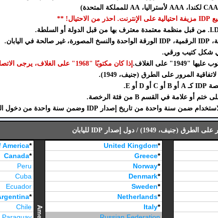
تيال! **
إذا كان مكتوبًا "1968" على الغلاف، يرجى الاتصال بنا).
D أو E.
نة واحدة من تاريخ إصدار IDP وضمن سنة واحدة من دخول اليابان.
ف، 1949) / دول إصدار IDP لليابان
f America
*
United Kingdom
*
Canada
*
Greece
*
Peru
Norway
*
Cuba
Denmark
*
Ecuador
Sweden
*
Argentina
*
Netherlands
*
Chile
Italy
*
America
Paraguay
Russian Federation