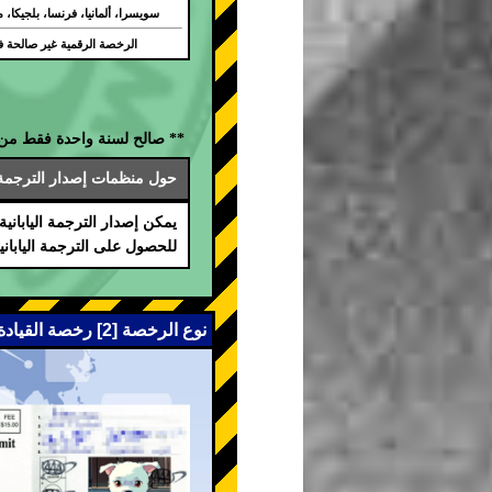
سويسرا، ألمانيا، فرنسا، بلجيكا، م
الرخصة الرقمية غير صالحة في
** صالح لسنة واحدة فقط من ت
حول منظمات إصدار الترجمة ال
يمكن إصدار الترجمة اليابانية المعتم
للحصول على الترجمة الياباني
نوع الرخصة [2] رخصة القيادة الدولية (اتفاقية جنيف 1949)