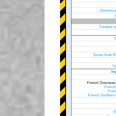
Dominica
Trinidad 
Syrian Arab R
L
United Arab Em
Ho
French Overseas T
French
Fren
French Southern 
S