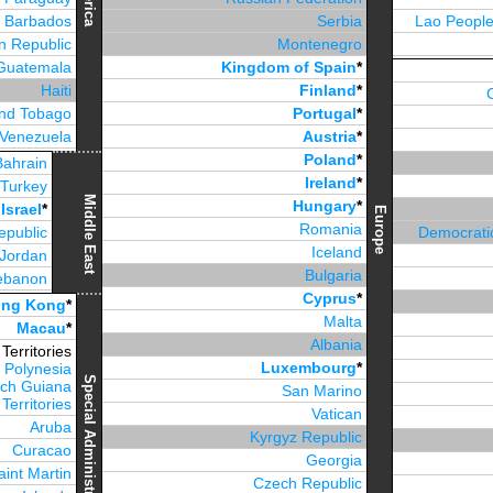
Barbados
Serbia
Lao People
n Republic
Montenegro
Guatemala
Kingdom of Spain
*
Haiti
Finland
*
and Tobago
Portugal
*
Venezuela
Austria
*
Jamaica
Poland
*
Bahrain
Ireland
*
Turkey
Middle East
Hungary
*
Israel
*
Europe
Romania
epublic
Democratic
Iceland
Jordan
Bulgaria
ebanon
Cyprus
*
irates
*
ng Kong
*
Malta
Macau
*
Albania
erritories
Luxembourg
*
 Polynesia
Special Administrative Region
ch Guiana
San Marino
Territories
Vatican
Aruba
Kyrgyz Republic
Curacao
Georgia
aint Martin
Czech Republic