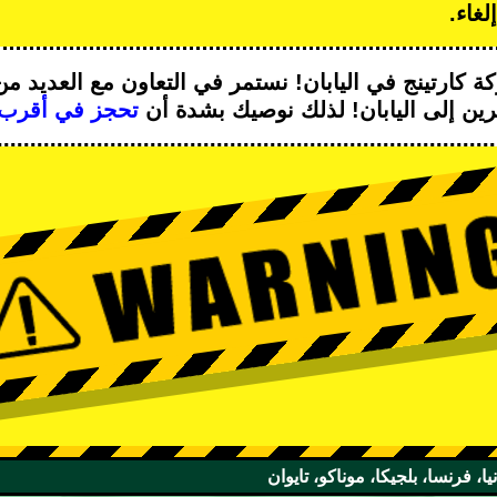
غاء.
ة كارتينج
في اليابان! نستمر في التعاون مع
العديد من
ين إلى اليابان! لذلك نوصيك بشدة أن
تحجز في أقرب