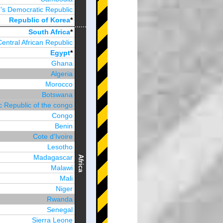
's Democratic Republic
Republic of Korea
*
Brunei Darussalam
South Africa
*
Central African Republic
Egypt
*
Ghana
Algeria
Morocco
Botswana
 Republic of the congo
Congo
Benin
Cote d'Ivoire
Lesotho
Madagascar
Africa
Malawi
Mali
Niger
Rwanda
Senegal
Sierra Leone