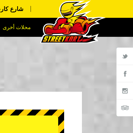
شارع كارت
محلات أخرى